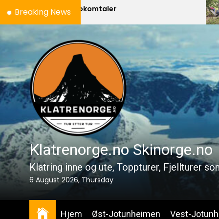
Skip
Bokomtaler
Breaking News
to
the
content
Klatrenorge.no Skinorge.no
Klatring inne og ute, Toppturer, Fjellturer s
6 August 2026, Thursday
Hjem
Øst-Jotunheimen
Vest-Jotun