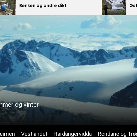
Benken og andre dikt
Østmarka p
ommer og vinter
heimen
Vestlandet
Hardangervidda
Rondane og Trø