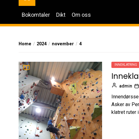
Bokomtaler
Dikt
Om oss
Home
2024
november
4
INNEKLATRING
Innekla
admin
Innendørsses
Asker av Per
klatret ruter 