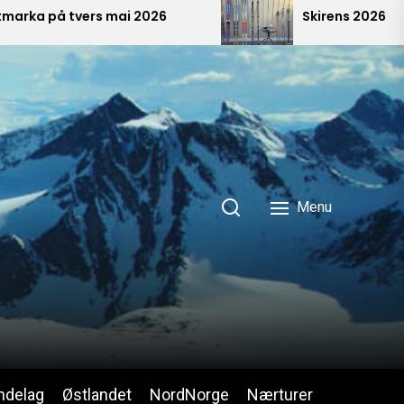
å tvers mai 2026
Skirens 2026
Menu
ndelag
Østlandet
NordNorge
Nærturer