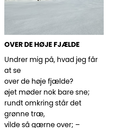
OVER DE HØJE FJÆLDE
Undrer mig på, hvad jeg får
at se
over de høje fjælde?
øjet møder nok bare sne;
rundt omkring står det
grønne træ,
vilde så gærne over; –