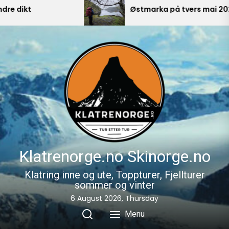
Skip
Østmarka på tvers mai 2026
to
the
content
Klatrenorge.no Skinorge.no
Klatring inne og ute, Toppturer, Fjellturer
sommer og vinter
6 August 2026, Thursday
Menu