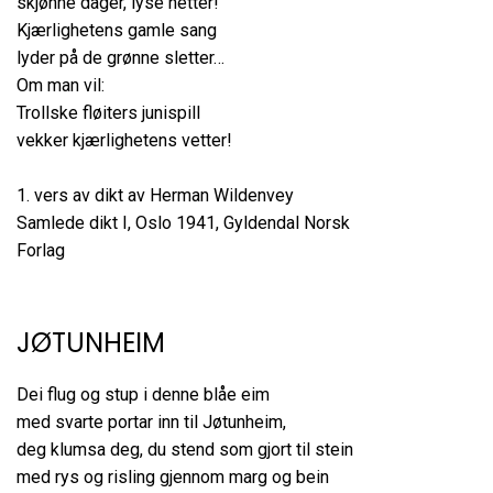
skjønne dager, lyse netter!
Kjærlighetens gamle sang
lyder på de grønne sletter…
Om man vil:
Trollske fløiters junispill
vekker kjærlighetens vetter!
1. vers av dikt av Herman Wildenvey
Samlede dikt I, Oslo 1941, Gyldendal Norsk
Forlag
JØTUNHEIM
Dei flug og stup i denne blåe eim
med svarte portar inn til Jøtunheim,
deg klumsa deg, du stend som gjort til stein
med rys og risling gjennom marg og bein