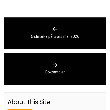
Innleggsnavigasjon
Previous
Østmarka på tvers mai 2026
post:
Next
Bokomtaler
post:
About This Site