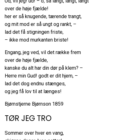
Ud, vil jeg! ud! – o, så langt, langt, langt
over de høje fjælde!
her er så knugende, tærende trangt,
og mit mod er så ungt og rankt, –
lad det få stigningen friste,
– ikke mod murkanten briste!
Engang, jeg ved, vil det række frem
over de høje fjælde,
kanske du alt har din dør på klem? –
Herre min Gud! godt er dit hjem, –
lad det dog endnu stænges,
og jeg få lov til at længes!
Bjørnstjerne Bjørnson 1859
TØR JEG TRO
Sommer over hver en vang,