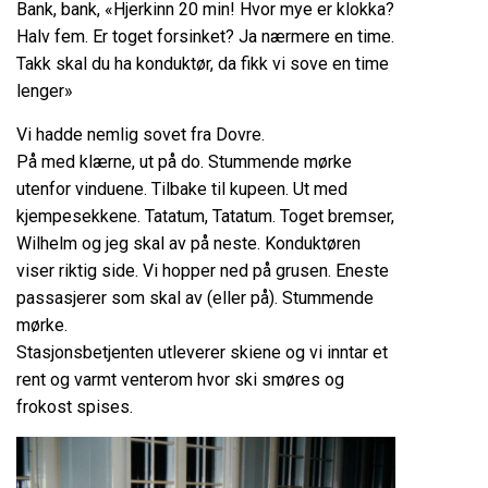
Bank, bank, «Hjerkinn 20 min! Hvor mye er klokka?
Halv fem. Er toget forsinket? Ja nærmere en time.
Takk skal du ha konduktør, da fikk vi sove en time
lenger»
Vi hadde nemlig sovet fra Dovre.
På med klærne, ut på do. Stummende mørke
utenfor vinduene. Tilbake til kupeen. Ut med
kjempesekkene. Tatatum, Tatatum. Toget bremser,
Wilhelm og jeg skal av på neste. Konduktøren
viser riktig side. Vi hopper ned på grusen. Eneste
passasjerer som skal av (eller på). Stummende
mørke.
Stasjonsbetjenten utleverer skiene og vi inntar et
rent og varmt venterom hvor ski smøres og
frokost spises.