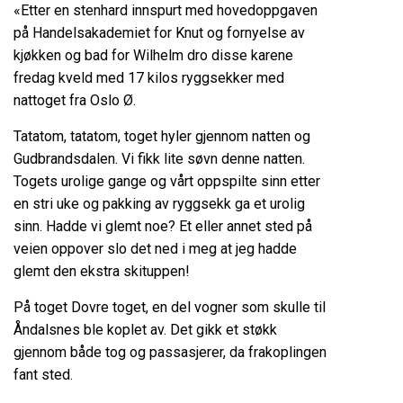
«Etter en stenhard innspurt med hovedoppgaven
på Handelsakademiet for Knut og fornyelse av
kjøkken og bad for Wilhelm dro disse karene
fredag kveld med 17 kilos ryggsekker med
nattoget fra Oslo Ø.
Tatatom, tatatom, toget hyler gjennom natten og
Gudbrandsdalen. Vi fikk lite søvn denne natten.
Togets urolige gange og vårt oppspilte sinn etter
en stri uke og pakking av ryggsekk ga et urolig
sinn. Hadde vi glemt noe? Et eller annet sted på
veien oppover slo det ned i meg at jeg hadde
glemt den ekstra skituppen!
På toget Dovre toget, en del vogner som skulle til
Åndalsnes ble koplet av. Det gikk et støkk
gjennom både tog og passasjerer, da frakoplingen
fant sted.