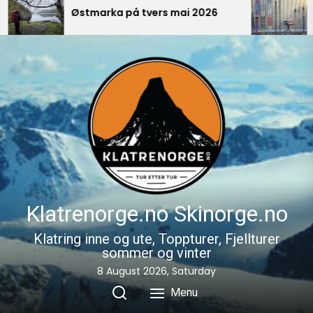
Skip
rs mai 2026
Skirens 2026
to
the
content
Klatrenorge.no Skinorge.no
Klatring inne og ute, Toppturer, Fjellturer
sommer og vinter
8 August 2026, Saturday
Menu