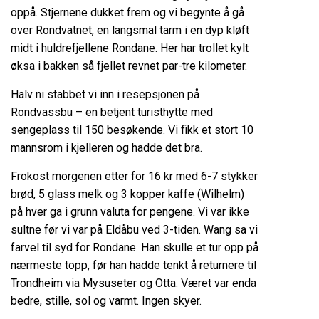
oppå. Stjernene dukket frem og vi begynte å gå
over Rondvatnet, en langsmal tarm i en dyp kløft
midt i huldrefjellene Rondane. Her har trollet kylt
øksa i bakken så fjellet revnet par-tre kilometer.
Halv ni stabbet vi inn i resepsjonen på
Rondvassbu – en betjent turisthytte med
sengeplass til 150 besøkende. Vi fikk et stort 10
mannsrom i kjelleren og hadde det bra.
Frokost morgenen etter for 16 kr med 6-7 stykker
brød, 5 glass melk og 3 kopper kaffe (Wilhelm)
på hver ga i grunn valuta for pengene. Vi var ikke
sultne før vi var på Eldåbu ved 3-tiden. Wang sa vi
farvel til syd for Rondane. Han skulle et tur opp på
nærmeste topp, før han hadde tenkt å returnere til
Trondheim via Mysuseter og Otta. Været var enda
bedre, stille, sol og varmt. Ingen skyer.