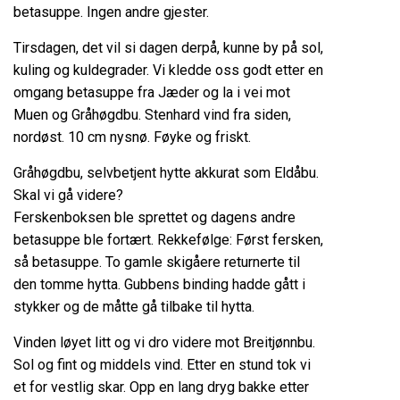
betasuppe. Ingen andre gjester.
Tirsdagen, det vil si dagen derpå, kunne by på sol,
kuling og kuldegrader. Vi kledde oss godt etter en
omgang betasuppe fra Jæder og la i vei mot
Muen og Gråhøgdbu. Stenhard vind fra siden,
nordøst. 10 cm nysnø. Føyke og friskt.
Gråhøgdbu, selvbetjent hytte akkurat som Eldåbu.
Skal vi gå videre?
Ferskenboksen ble sprettet og dagens andre
betasuppe ble fortært. Rekkefølge: Først fersken,
så betasuppe. To gamle skigåere returnerte til
den tomme hytta. Gubbens binding hadde gått i
stykker og de måtte gå tilbake til hytta.
Vinden løyet litt og vi dro videre mot Breitjønnbu.
Sol og fint og middels vind. Etter en stund tok vi
et for vestlig skar. Opp en lang dryg bakke etter