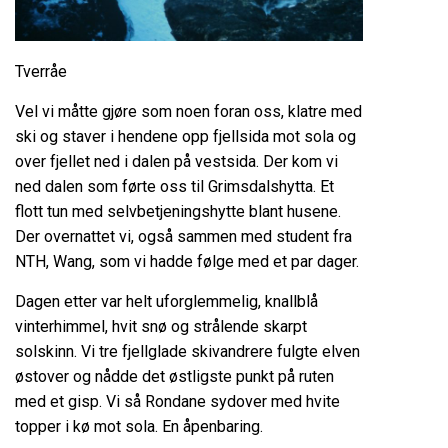
Tverråe
Vel vi måtte gjøre som noen foran oss, klatre med
ski og staver i hendene opp fjellsida mot sola og
over fjellet ned i dalen på vestsida. Der kom vi
ned dalen som førte oss til Grimsdalshytta. Et
flott tun med selvbetjeningshytte blant husene.
Der overnattet vi, også sammen med student fra
NTH, Wang, som vi hadde følge med et par dager.
Dagen etter var helt uforglemmelig, knallblå
vinterhimmel, hvit snø og strålende skarpt
solskinn. Vi tre fjellglade skivandrere fulgte elven
østover og nådde det østligste punkt på ruten
med et gisp. Vi så Rondane sydover med hvite
topper i kø mot sola. En åpenbaring.