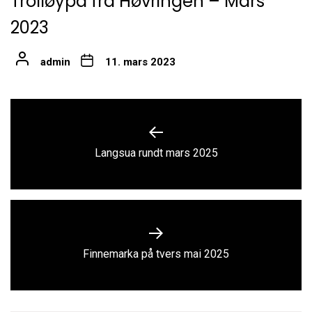
Trolløypa fra Høvringen – Mars
2023
admin
11. mars 2023
Innleggsnavigasjon
Previous
Langsua rundt mars 2025
post:
Next
Finnemarka på tvers mai 2025
post: