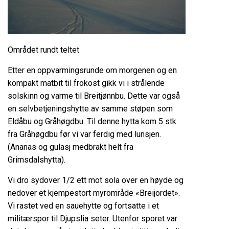
Området rundt teltet
Etter en oppvarmingsrunde om morgenen og en
kompakt matbit til frokost gikk vi i strålende
solskinn og varme til Breitjønnbu. Dette var også
en selvbetjeningshytte av samme støpen som
Eldåbu og Gråhøgdbu. Til denne hytta kom 5 stk
fra Gråhøgdbu før vi var ferdig med lunsjen.
(Ananas og gulasj medbrakt helt fra
Grimsdalshytta).
Vi dro sydover 1/2 ett mot sola over en høyde og
nedover et kjempestort myrområde «Breijordet».
Vi rastet ved en sauehytte og fortsatte i et
militærspor til Djupslia seter. Utenfor sporet var