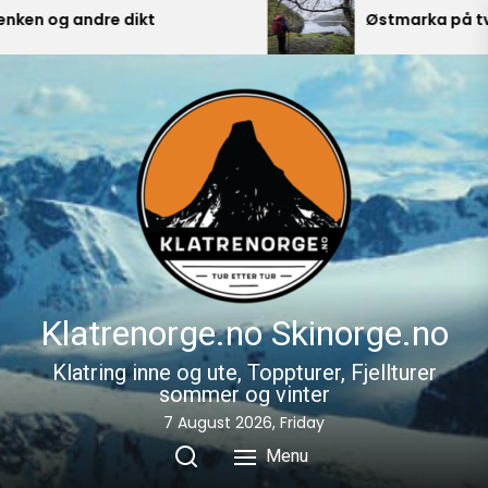
Skip
en og andre dikt
Østmarka på tver
to
the
content
Klatrenorge.no Skinorge.no
Klatring inne og ute, Toppturer, Fjellturer
sommer og vinter
7 August 2026, Friday
Menu